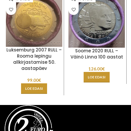
Luksemburg 2007 RULL –
Soome 2020 RULL –
Rooma lepingu
Väinö Linna 100 aastat
allkirjastamise 50.
aastapäev
126.00
€
LOE EDASI
99.00
€
LOE EDASI