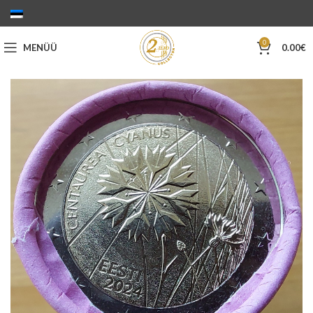
0
MENÜÜ
0.00
€