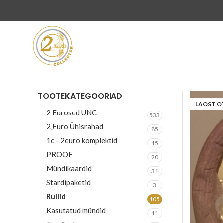
TOOTEKATEGOORIAD
LAOST O
2 Eurosed UNC
533
2 Euro Ühisrahad
85
1c - 2euro komplektid
15
PROOF
20
Mündikaardid
31
Stardipaketid
3
Rullid
105
Kasutatud mündid
11