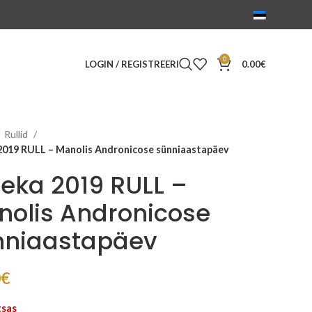
0
LOGIN / REGISTREERI
0.00
€
Rullid
2019 RULL – Manolis Andronicose sünniaastapäev
eka 2019 RULL –
nolis Andronicose
nniaastapäev
0
€
tsas