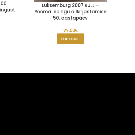
500
So
Luksemburg 2007 RULL –
ingust
Rooma lepingu allkirjastamise
50. aastapäev
99.00
€
LOE EDASI