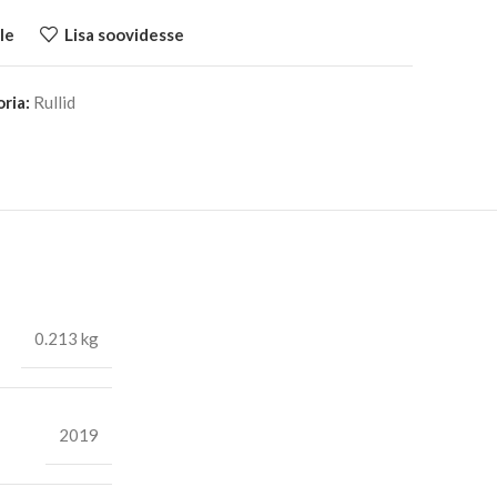
le
Lisa soovidesse
ria:
Rullid
0.213 kg
2019