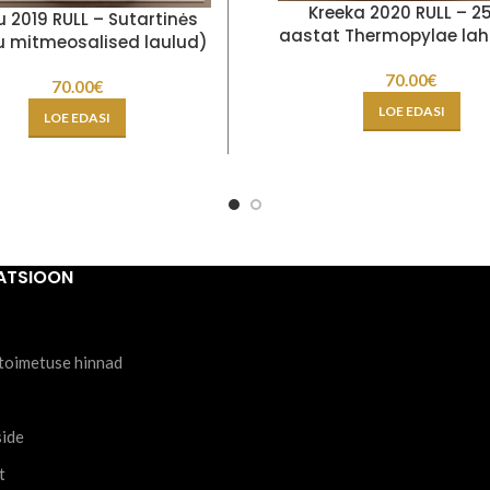
Kreeka 2020 RULL – 2
 2019 RULL – Sutartinės
aastat Thermopylae lah
u mitmeosalised laulud)
70.00
€
70.00
€
LOE EDASI
LOE EDASI
ATSIOON
toimetuse hinnad
side
t