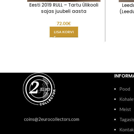
Eesti 2019 RULL – Tartu Ülikooli
Leedu
sajas juubeli aasta
(Leed
72.00
€
LISA KORVI
INFORM
Pood
Kohale
Meist
coins@2eurocollectors.com
Tagasi
Kontak