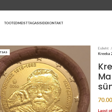
TOOTED
MEIST
TAGASISIDE
KONTAKT
Esileht
TSAS
Kreeka 
Kre
Ma
sü
70.0
Laost o