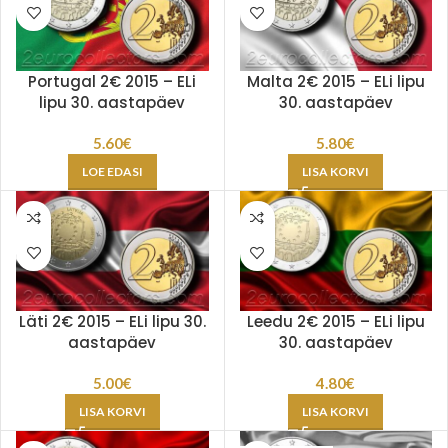
Portugal 2€ 2015 – ELi
Malta 2€ 2015 – ELi lipu
lipu 30. aastapäev
30. aastapäev
5.60
€
5.80
€
LOE EDASI
LISA KORVI
Läti 2€ 2015 – ELi lipu 30.
Leedu 2€ 2015 – ELi lipu
aastapäev
30. aastapäev
5.00
€
4.80
€
LISA KORVI
LISA KORVI