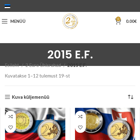
0
MENÜÜ
0.00
€
2015 E.F.
Esileht
2 Euro Ühisrahad
2015 E.F.
Sorditud
Kuvatakse 1–12 tulemust 19-st
uusimate
järgi
Kuva küljemenüü