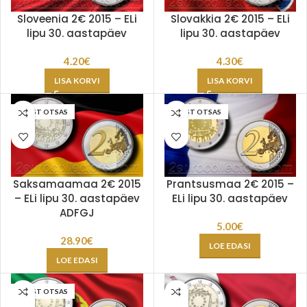
Sloveenia 2€ 2015 – ELi
Slovakkia 2€ 2015 – ELi
lipu 30. aastapäev
lipu 30. aastapäev
4.20
€
4.30
€
LISA KORVI
LISA KORVI
LAOST OTSAS
LAOST OTSAS
Saksamaamaa 2€ 2015
Prantsusmaa 2€ 2015 –
– ELi lipu 30. aastapäev
ELi lipu 30. aastapäev
ADFGJ
5.00
€
28.90
€
LOE EDASI
LOE EDASI
LAOST OTSAS