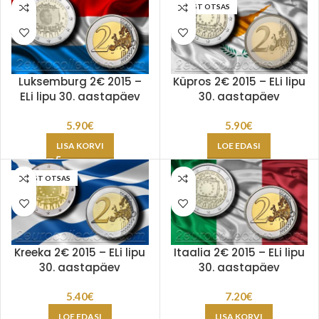
LAOST OTSAS
Luksemburg 2€ 2015 –
Küpros 2€ 2015 – ELi lipu
ELi lipu 30. aastapäev
30. aastapäev
5.90
€
5.90
€
LISA KORVI
LOE EDASI
LAOST OTSAS
Kreeka 2€ 2015 – ELi lipu
Itaalia 2€ 2015 – ELi lipu
30. aastapäev
30. aastapäev
5.40
€
7.20
€
LOE EDASI
LISA KORVI