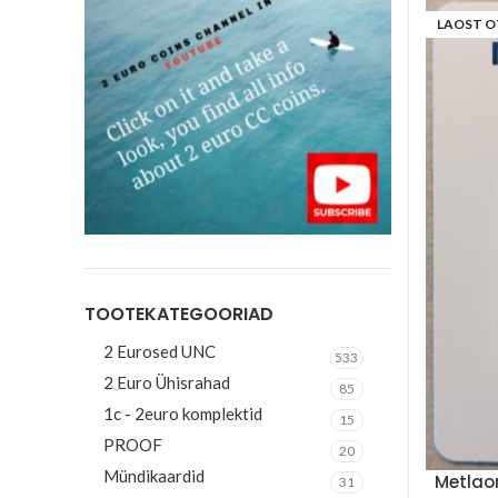
LAOST O
TOOTEKATEGOORIAD
2 Eurosed UNC
533
2 Euro Ühisrahad
85
1c - 2euro komplektid
15
PROOF
20
Mündikaardid
Metlaor
31