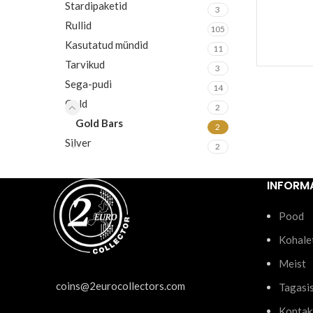
Stardipaketid
3
Rullid
105
Kasutatud mündid
11
Tarvikud
3
Sega-pudi
14
Gold
2
Gold Bars
2
Silver
2
INFORM
Pood
Kohale
Meist
coins@2eurocollectors.com
Tagasi
Kontak