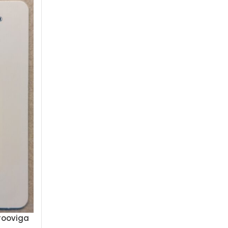
prooviga