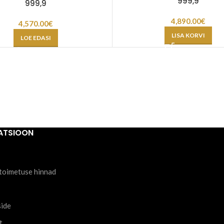
999,9
999,9
4,890.00
€
4,570.00
€
LISA KORVI
LOE EDASI
ATSIOON
toimetuse hinnad
side
t