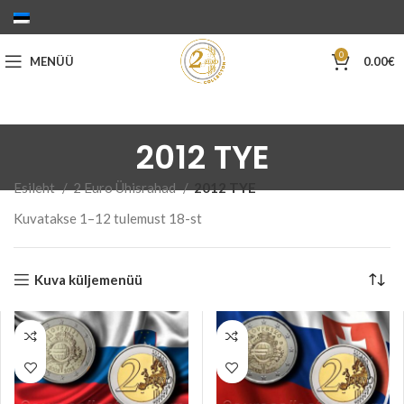
0
MENÜÜ
0.00
€
2012 TYE
Esileht
2 Euro Ühisrahad
2012 TYE
Sorditud
Kuvatakse 1–12 tulemust 18-st
uusimate
järgi
Kuva küljemenüü