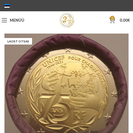
0
MENÜÜ
0.00
€
LAOST OTSAS