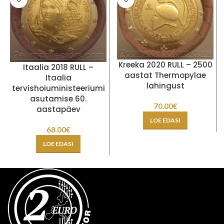
Kreeka 2020 RULL – 2500
Itaalia 2018 RULL –
aastat Thermopylae
Itaalia
lahingust
tervishoiuministeeriumi
asutamise 60.
70.00
€
aastapäev
LOE EDASI
68.00
€
LOE EDASI