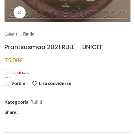
Suurenda
Esileht
Rullid
Prantsusmaa 2021 RULL – UNICEF
75.00
€
Laost otsas
Võrdle
Lisa soovidesse
Kategooria:
Rullid
Share: