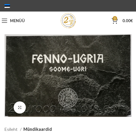
0
MENÜÜ
0.00
€
Suurenda
Esileht
Mündikaardid