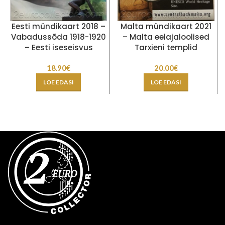
Eesti mündikaart 2018 –
Malta mündikaart 2021
Vabadussõda 1918-1920
– Malta eelajaloolised
– Eesti iseseisvus
Tarxieni templid
18.90
€
20.00
€
LOE EDASI
LOE EDASI