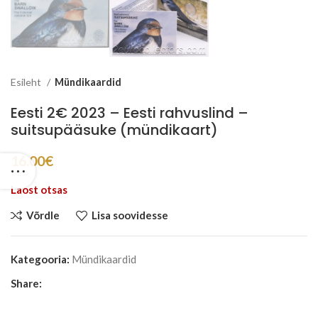
Esileht
Mündikaardid
Eesti 2€ 2023 – Eesti rahvuslind –
suitsupääsuke (mündikaart)
16.00
€
Laost otsas
Võrdle
Lisa soovidesse
Kategooria:
Mündikaardid
Share: