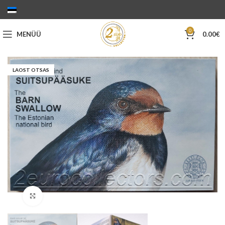
0
MENÜÜ
0.00
€
LAOST OTSAS
Suurenda