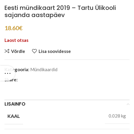
Eesti mündikaart 2019 – Tartu Ülikooli
sajanda aastapäev
18.60
€
Laost otsas
Võrdle
Lisa soovidesse
Kategooria:
Mündikaardid
Share:
LISAINFO
KAAL
0.028 kg