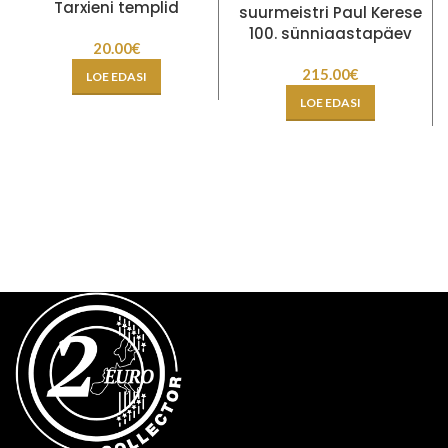
Tarxieni templid
suurmeistri Paul Kerese
100. sünniaastapäev
20.00
€
215.00
€
LOE EDASI
LOE EDASI