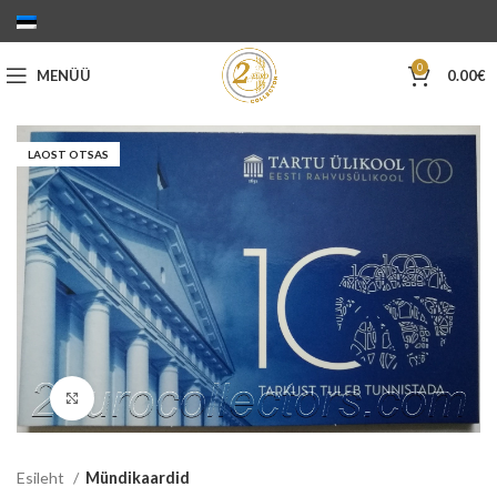
0
MENÜÜ
0.00
€
LAOST OTSAS
Suurenda
Esileht
Mündikaardid