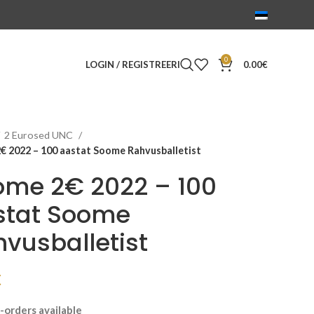
0
LOGIN / REGISTREERI
0.00
€
2 Eurosed UNC
€ 2022 – 100 aastat Soome Rahvusballetist
ome 2€ 2022 – 100
stat Soome
vusballetist
€
-orders available