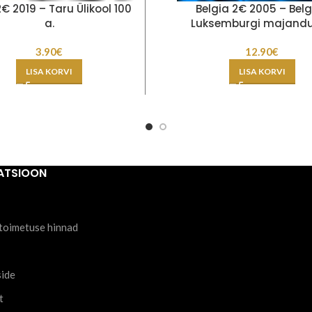
2€ 2019 – Taru Ülikool 100
Belgia 2€ 2005 – Belg
a.
Luksemburgi majandus
3.90
€
12.90
€
LISA KORVI
LISA KORVI
ATSIOON
toimetuse hinnad
side
t