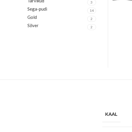
Tarvikud
3
Sega-pudi
14
Gold
2
Silver
2
KAAL