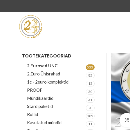
TOOTEKATEGOORIAD
2 Eurosed UNC
533
2 Euro Ühisrahad
85
1c - 2euro komplektid
15
PROOF
20
Mündikaardid
31
Stardipaketid
3
Rullid
105
Kasutatud mündid
11