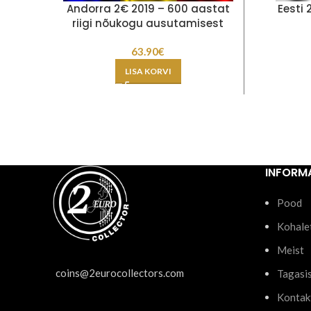
Andorra 2€ 2019 – 600 aastat
Eesti 
riigi nõukogu ausutamisest
63.90
€
LISA KORVI
INFORM
Pood
Kohale
Meist
coins@2eurocollectors.com
Tagasi
Kontak