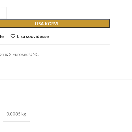
LISA KORVI
le
Lisa soovidesse
ria:
2 Eurosed UNC
0.0085 kg