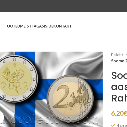
TOOTED
MEIST
TAGASISIDE
KONTAKT
Esileht
Soome 2
So
aa
Rah
6.20
Suurenda
4 pre