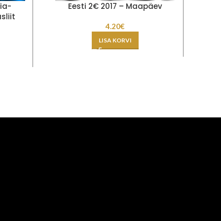
ia-
Eesti 2€ 2017 – Maapäev
liit
4.20
€
LISA KORVI