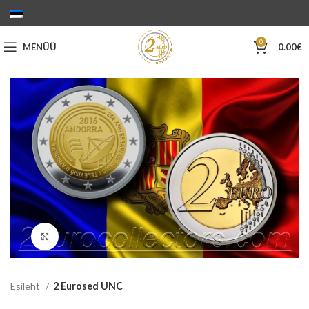
0
MENÜÜ
0.00
€
Suurenda
Esileht
2 Eurosed UNC