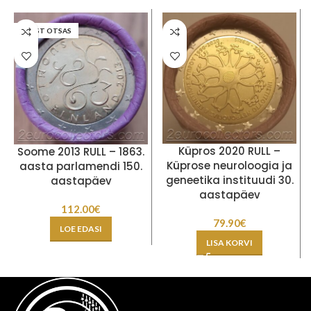
LAOST OTSAS
Küpros 2020 RULL –
Soome 2013 RULL – 1863.
Küprose neuroloogia ja
aasta parlamendi 150.
geneetika instituudi 30.
aastapäev
aastapäev
112.00
€
79.90
€
LOE EDASI
LISA KORVI