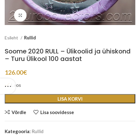
Suurenda
Esileht
Rullid
Soome 2020 RULL – Ülikoolid ja ühiskond
– Turu Ülikool 100 aastat
126.00
€
Laos
LISA KORVI
Võrdle
Lisa soovidesse
Kategooria:
Rullid