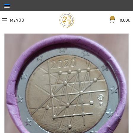
0
MENÜÜ
0.00
€