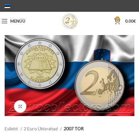
0
MENÜÜ
0.00
€
Suurenda
Esileht
2 Euro Ühisrahad
2007 TOR