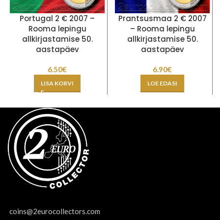
Portugal 2 € 2007 –
Prantsusmaa 2 € 2007
Rooma lepingu
– Rooma lepingu
allkirjastamise 50.
allkirjastamise 50.
aastapäev
aastapäev
6.50
€
6.90
€
LISA KORVI
LOE EDASI
coins@2eurocollectors.com