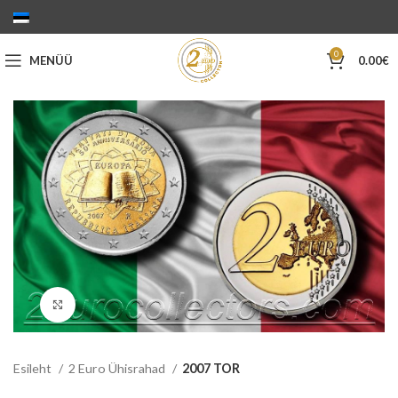
0
MENÜÜ
0.00
€
Suurenda
Esileht
2 Euro Ühisrahad
2007 TOR