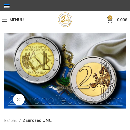
0
MENÜÜ
0.00
€
Suurenda
Esileht
2 Eurosed UNC