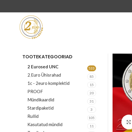
TOOTEKATEGOORIAD
2 Eurosed UNC
533
2 Euro Ühisrahad
85
1c - 2euro komplektid
15
PROOF
20
Mündikaardid
31
Stardipaketid
3
Rullid
105
Kasutatud mündid
11