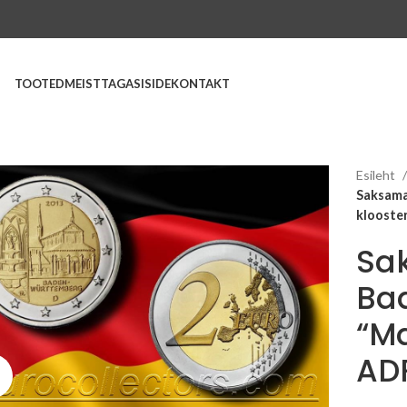
TOOTED
MEIST
TAGASISIDE
KONTAKT
Esileht
Saksama
klooste
Sa
Ba
“Ma
AD
Suurenda