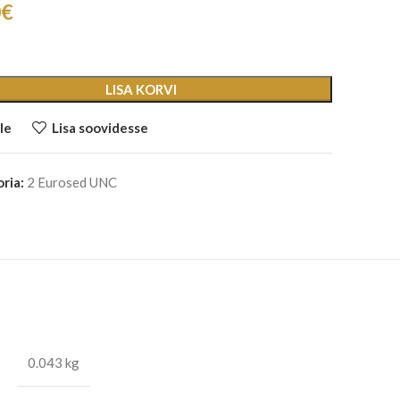
0
€
LISA KORVI
le
Lisa soovidesse
ria:
2 Eurosed UNC
0.043 kg