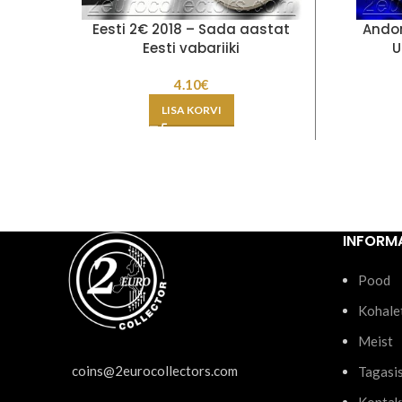
Eesti 2€ 2018 – Sada aastat
Andor
Eesti vabariiki
U
4.10
€
LISA KORVI
INFORM
Pood
Kohale
Meist
coins@2eurocollectors.com
Tagasi