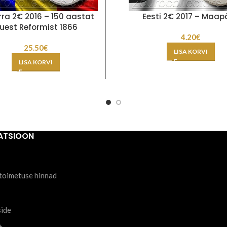
ra 2€ 2016 – 150 aastat
Eesti 2€ 2017 – Maap
uest Reformist 1866
4.20
€
25.50
€
LISA KORVI
LISA KORVI
ATSIOON
toimetuse hinnad
side