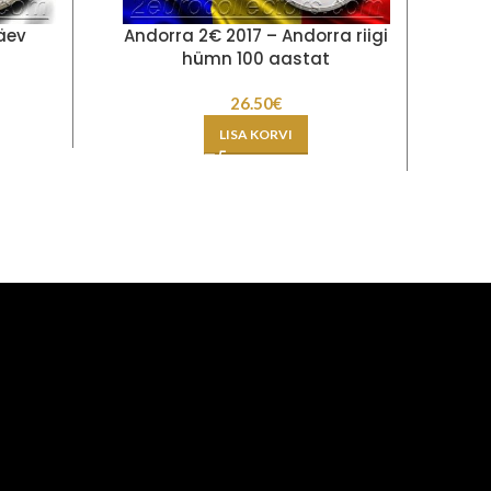
äev
Andorra 2€ 2017 – Andorra riigi
Be
hümn 100 aastat
26.50
€
LISA KORVI