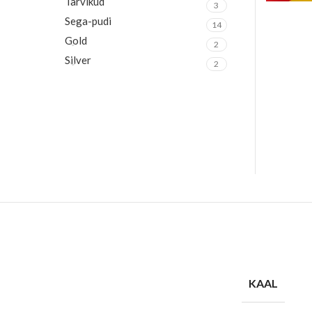
Tarvikud
3
Sega-pudi
14
Gold
2
Silver
2
KAAL