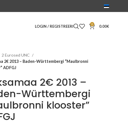
0
LOGIN / REGISTREERI
0.00
€
2 Eurosed UNC
a 2€ 2013 – Baden-Württembergi “Maulbronni
r” ADFGJ
ksamaa 2€ 2013 –
den-Württembergi
ulbronni klooster”
FGJ