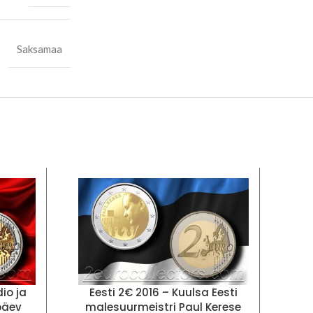
Saksamaa
LA
io ja
Eesti 2€ 2016 – Kuulsa Eesti
päev
malesuurmeistri Paul Kerese