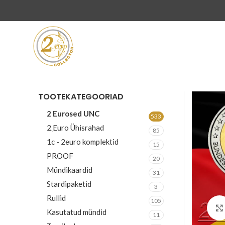
TOOTEKATEGOORIAD
2 Eurosed UNC
533
2 Euro Ühisrahad
85
1c - 2euro komplektid
15
PROOF
20
Mündikaardid
31
Stardipaketid
3
Rullid
105
Kasutatud mündid
11