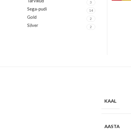
Tarvikud
3
Sega-pudi
14
Gold
2
Silver
2
KAAL
AASTA