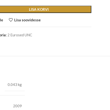
LISA KORVI
le
Lisa soovidesse
ria:
2 Eurosed UNC
0.043 kg
2009