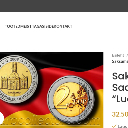
TOOTED
MEIST
TAGASISIDE
KONTAKT
Esileht
Saksama
Sa
Sa
“Lu
32.5
Suurenda
Laos