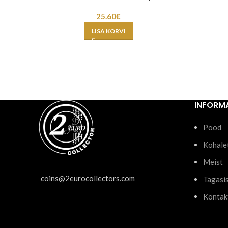
25.60
€
LISA KORVI
INFORM
Pood
Kohale
Meist
coins@2eurocollectors.com
Tagasi
Kontak