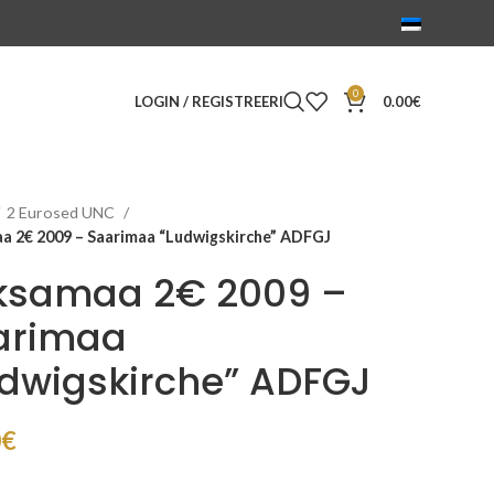
0
LOGIN / REGISTREERI
0.00
€
2 Eurosed UNC
a 2€ 2009 – Saarimaa “Ludwigskirche” ADFGJ
ksamaa 2€ 2009 –
arimaa
dwigskirche” ADFGJ
0
€