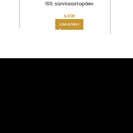
100. sünniaastapäev
6.40
€
LISA KORVI