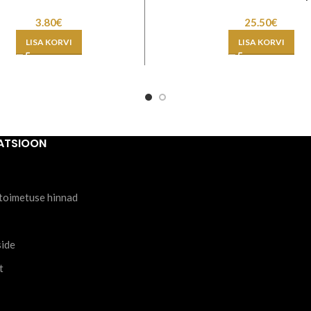
3.80
€
25.50
€
LISA KORVI
LISA KORVI
ATSIOON
toimetuse hinnad
side
t