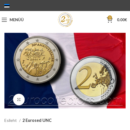
0
MENÜÜ
0.00
€
Suurenda
Esileht
2 Eurosed UNC