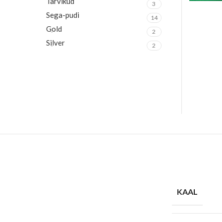
Tarvikud
3
Sega-pudi
14
Gold
2
Silver
2
KAAL