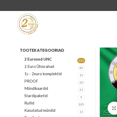
TOOTEKATEGOORIAD
2 Eurosed UNC
533
2 Euro Ühisrahad
85
1c - 2euro komplektid
15
PROOF
20
Mündikaardid
31
Stardipaketid
3
Rullid
105
Kasutatud mündid
11