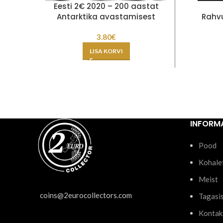
Eesti 2€ 2020 – 200 aastat
Antarktika avastamisest
Rahv
3.80
€
LISA KORVI
INFORM
Pood
Kohale
Meist
coins@2eurocollectors.com
Tagasi
Kontak