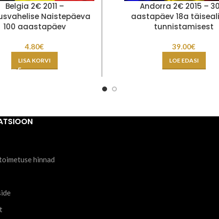
Belgia 2€ 2011 –
Andorra 2€ 2015 – 3
usvahelise Naistepäeva
aastapäev 18a täiseal
100 aaastapäev
tunnistamisest
4.80
€
39.00
€
LISA KORVI
LOE EDASI
ATSIOON
toimetuse hinnad
side
t