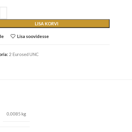
LISA KORVI
le
Lisa soovidesse
ria:
2 Eurosed UNC
0.0085 kg