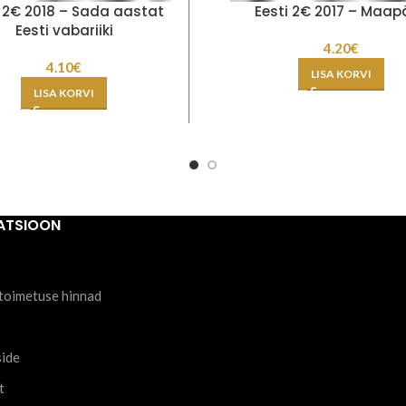
i 2€ 2018 – Sada aastat
Eesti 2€ 2017 – Maap
Eesti vabariiki
4.20
€
4.10
€
LISA KORVI
LISA KORVI
ATSIOON
toimetuse hinnad
side
t