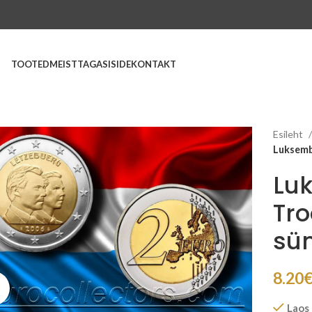
TOOTED
MEIST
TAGASISIDE
KONTAKT
Esileht
Luksembu
Lu
Tro
sü
8.20
Suurenda
Laos