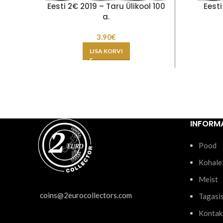
Eesti 2€ 2019 – Taru Ülikool 100
Eest
a.
3.90
€
LISA KORVI
INFORM
Pood
Kohale
Meist
coins@2eurocollectors.com
Tagasi
Kontak