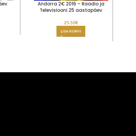
äev
Andorra 2€ 2016 – Raadio ja
Televisiooni 25 aastapäev
25.50
€
LISA KORVI