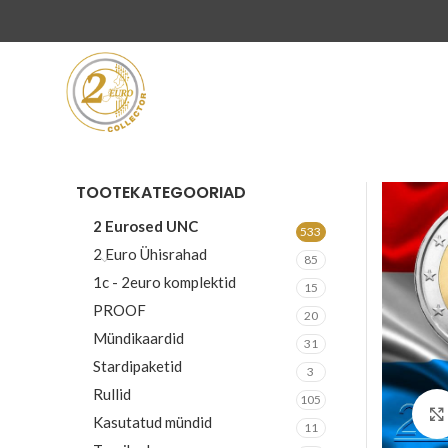
TOOTEKATEGOORIAD
2 Eurosed UNC
533
2 Euro Ühisrahad
85
1c - 2euro komplektid
15
PROOF
20
Mündikaardid
31
Stardipaketid
3
Rullid
105
Kasutatud mündid
11