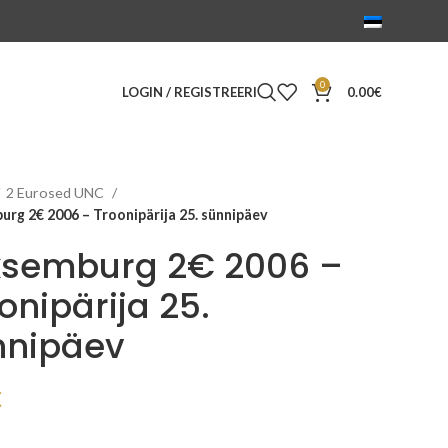
0
LOGIN / REGISTREERI
0.00
€
2 Eurosed UNC
rg 2€ 2006 – Troonipärija 25. sünnipäev
ksemburg 2€ 2006 –
onipärija 25.
nnipäev
€