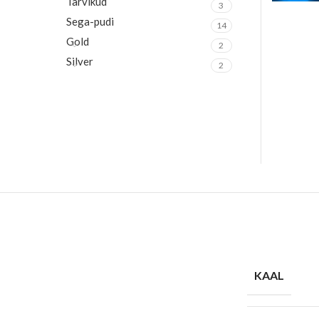
Tarvikud
3
Sega-pudi
14
Gold
2
Silver
2
KAAL