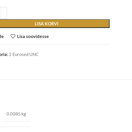
LISA KORVI
le
Lisa soovidesse
ria:
2 Eurosed UNC
0.0085 kg