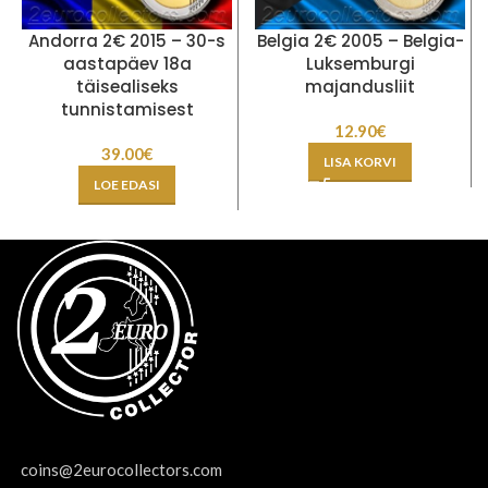
Andorra 2€ 2015 – 30-s
Belgia 2€ 2005 – Belgia-
aastapäev 18a
Luksemburgi
täisealiseks
majandusliit
tunnistamisest
12.90
€
39.00
€
LISA KORVI
LOE EDASI
coins@2eurocollectors.com