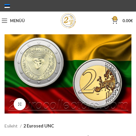
0
MENÜÜ
0.00
€
Suurenda
Esileht
2 Eurosed UNC