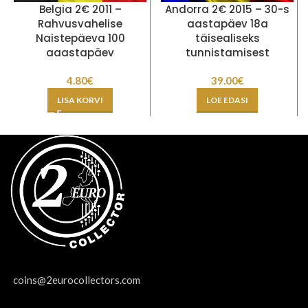
Belgia 2€ 2011 –
Andorra 2€ 2015 – 30-s
Rahvusvahelise
aastapäev 18a
Naistepäeva 100
täisealiseks
aaastapäev
tunnistamisest
4.80
€
39.00
€
LISA KORVI
LOE EDASI
coins@2eurocollectors.com