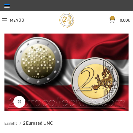
0
MENÜÜ
0.00
€
Suurenda
Esileht
2 Eurosed UNC