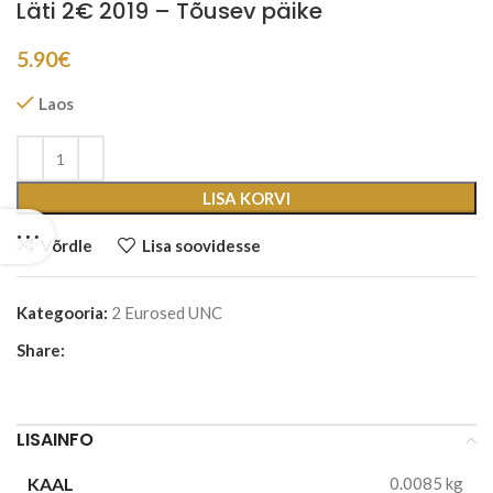
Läti 2€ 2019 – Tõusev päike
5.90
€
Laos
LISA KORVI
Võrdle
Lisa soovidesse
Kategooria:
2 Eurosed UNC
Share:
LISAINFO
KAAL
0.0085 kg