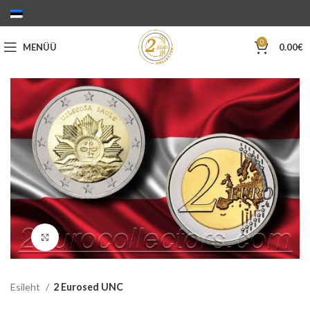
0
MENÜÜ
0.00
€
Suurenda
Esileht
2 Eurosed UNC