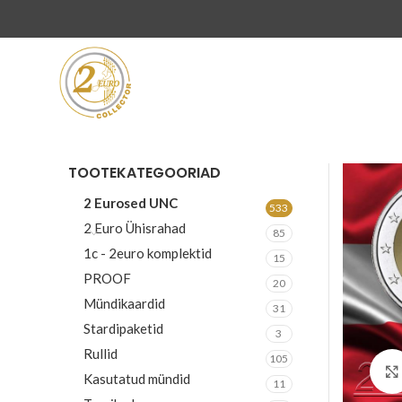
TOOTEKATEGOORIAD
2 Eurosed UNC
533
2 Euro Ühisrahad
85
1c - 2euro komplektid
15
PROOF
20
Mündikaardid
31
Stardipaketid
3
Rullid
105
Kasutatud mündid
11