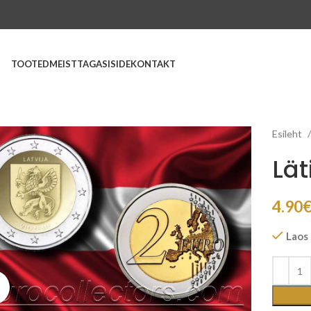
TOOTED
MEIST
TAGASISIDE
KONTAKT
Esileht
Lät
4.90
Laos
Suurenda