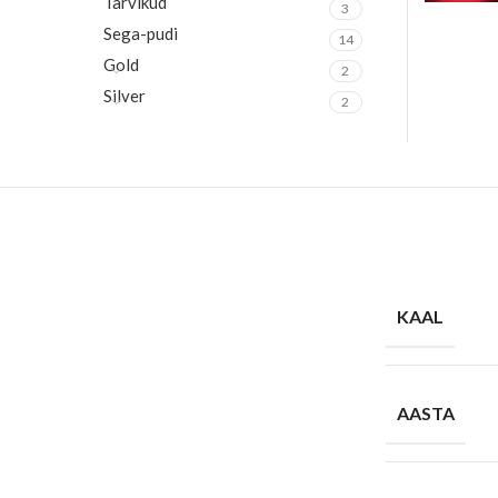
Tarvikud
3
Sega-pudi
14
Gold
2
Silver
2
KAAL
AASTA