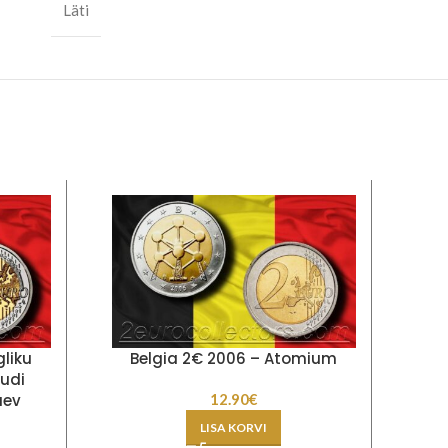
Läti
gliku
Belgia 2€ 2006 – Atomium
An
udi
äev
12.90
€
LISA KORVI