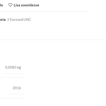
le
Lisa soovidesse
ria:
2 Eurosed UNC
0.0085 kg
2016