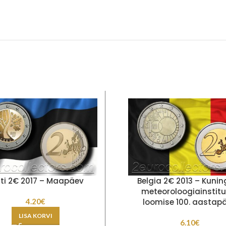
sti 2€ 2017 – Maapäev
Belgia 2€ 2013 – Kunin
meteoroloogiainstitu
4.20
€
loomise 100. aastap
LISA KORVI
6.10
€