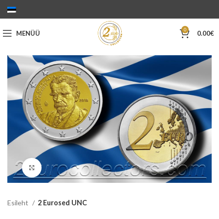
0
MENÜÜ
0.00
€
Suurenda
Esileht
2 Eurosed UNC