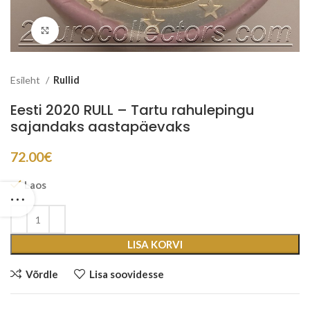
Suurenda
Esileht
Rullid
Eesti 2020 RULL – Tartu rahulepingu
sajandaks aastapäevaks
72.00
€
Laos
LISA KORVI
Võrdle
Lisa soovidesse