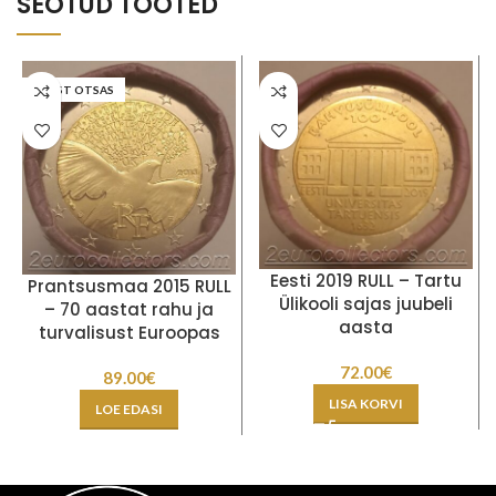
SEOTUD TOOTED
LAOST OTSAS
Eesti 2019 RULL – Tartu
Prantsusmaa 2015 RULL
Ülikooli sajas juubeli
– 70 aastat rahu ja
aasta
turvalisust Euroopas
72.00
€
89.00
€
LISA KORVI
LOE EDASI