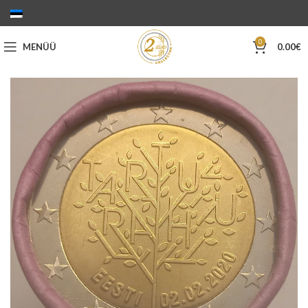
0
MENÜÜ
0.00
€