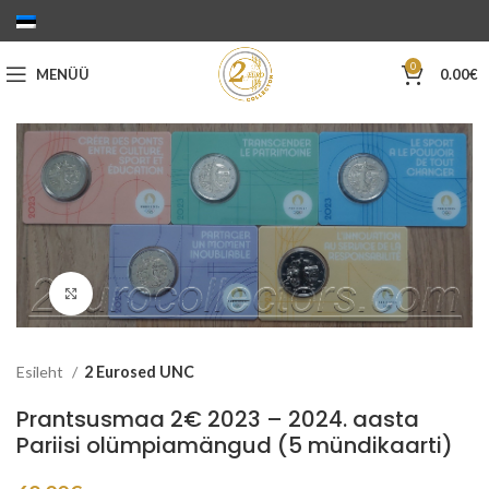
0
MENÜÜ
0.00
€
Suurenda
Esileht
2 Eurosed UNC
Prantsusmaa 2€ 2023 – 2024. aasta
Pariisi olümpiamängud (5 mündikaarti)