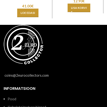
12.90
€
41.00
€
LISA KORVI
LOE EDASI
coins@2eurocollectors.com
INFORMATSIOON
Pood