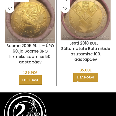
Eesti 2018 RULL –
Soome 2005 RULL – ÜRO
Sõltumatute Balti riikide
60. ja Soome ÜRO
asutamise 100.
liikmeks saamise 50.
aastapäev
aastapäev
85.00
€
139.90
€
LISA KORVI
LOE EDASI