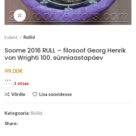
Suurenda
Esileht
Rullid
Soome 2016 RULL – filosoof Georg Henrik
von Wrighti 100. sünniaastapäev
99.00
€
Laost otsas
Võrdle
Lisa soovidesse
Kategooria:
Rullid
Share: