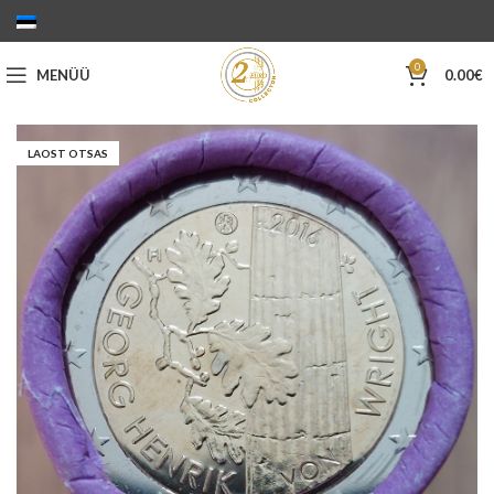
0
MENÜÜ
0.00
€
LAOST OTSAS