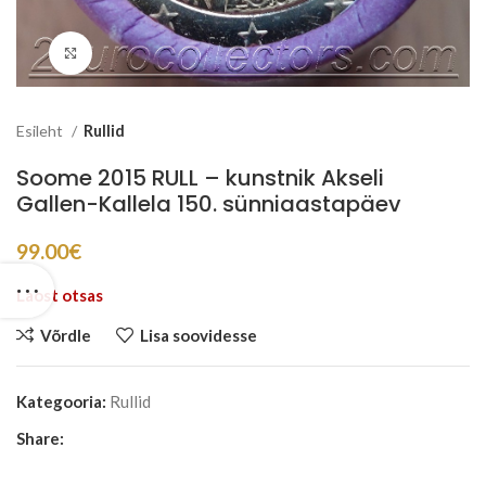
Suurenda
Esileht
Rullid
Soome 2015 RULL – kunstnik Akseli
Gallen-Kallela 150. sünniaastapäev
99.00
€
Laost otsas
Võrdle
Lisa soovidesse
Kategooria:
Rullid
Share: