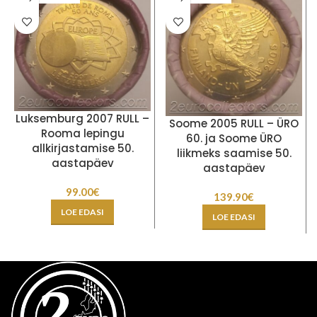
Luksemburg 2007 RULL –
Soome 2005 RULL – ÜRO
Rooma lepingu
60. ja Soome ÜRO
allkirjastamise 50.
liikmeks saamise 50.
aastapäev
aastapäev
99.00
€
139.90
€
LOE EDASI
LOE EDASI