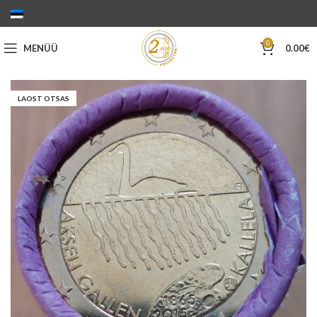
0
MENÜÜ
0.00
€
LAOST OTSAS