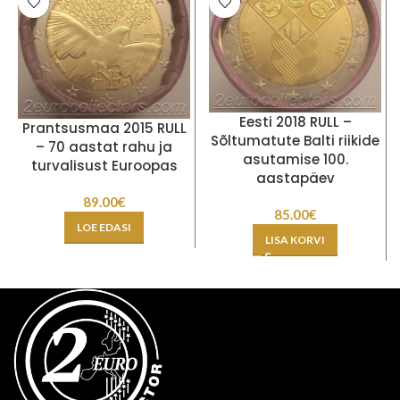
Eesti 2018 RULL –
Prantsusmaa 2015 RULL
Sõltumatute Balti riikide
– 70 aastat rahu ja
asutamise 100.
turvalisust Euroopas
aastapäev
89.00
€
85.00
€
LOE EDASI
LISA KORVI