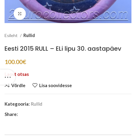
Suurenda
Esileht
Rullid
Eesti 2015 RULL – ELi lipu 30. aastapäev
100.00
€
Laost otsas
Võrdle
Lisa soovidesse
Kategooria:
Rullid
Share: