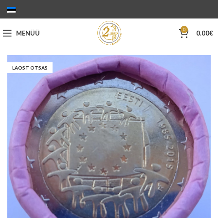
0
MENÜÜ
0.00
€
LAOST OTSAS