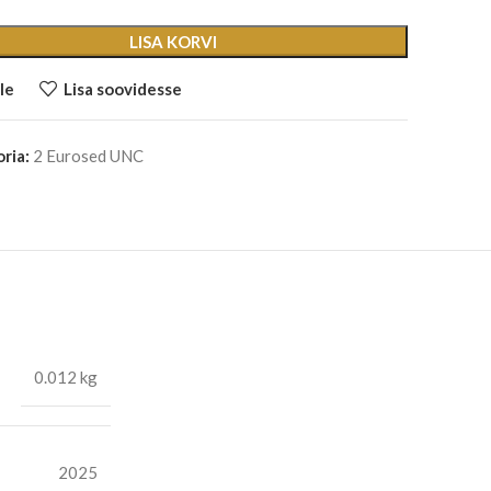
LISA KORVI
le
Lisa soovidesse
ria:
2 Eurosed UNC
0.012 kg
2025