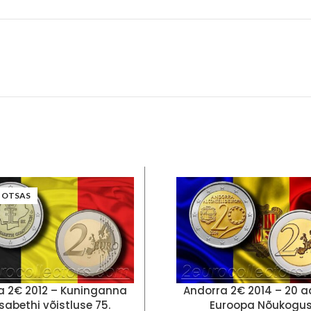
 OTSAS
ia 2€ 2012 – Kuninganna
Andorra 2€ 2014 – 20 a
isabethi võistluse 75.
Euroopa Nõukogu