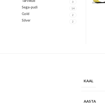
Tarvikud
3
Sega-pudi
14
Gold
2
Silver
2
KAAL
AASTA