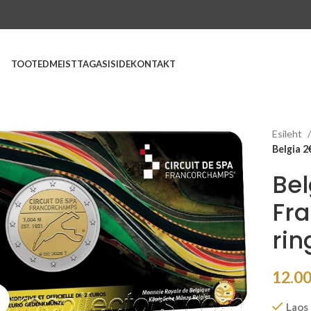
TOOTED
MEIST
TAGASISIDE
KONTAKT
Esileht
Belgia 2
Bel
Fr
ri
12.0
Suurenda
Laos