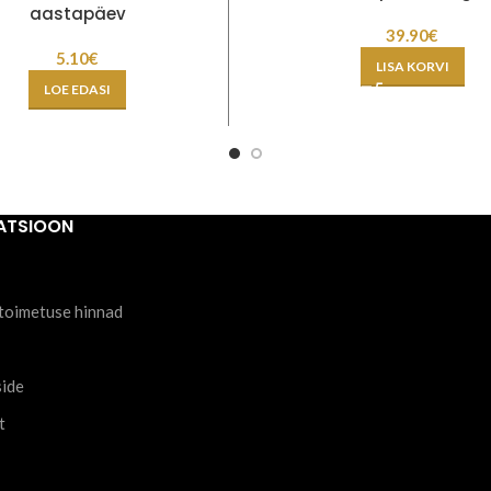
aastapäev
39.90
€
5.10
€
LISA KORVI
LOE EDASI
ATSIOON
toimetuse hinnad
side
t