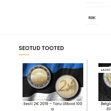
RIIK
SEOTUD TOOTED
LAOST
Eesti 2€ 2019 – Taru Ülikool 100
Belg
a.
El