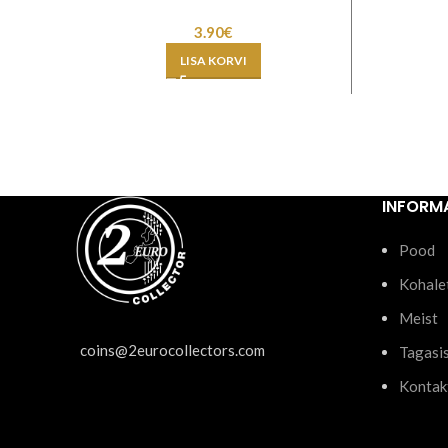
3.90
€
LISA KORVI
INFORM
Pood
Kohale
Meist
coins@2eurocollectors.com
Tagasi
Kontak