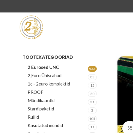
TOOTEKATEGOORIAD
2 Eurosed UNC
533
2 Euro Ühisrahad
85
1c - 2euro komplektid
15
PROOF
20
Mündikaardid
31
Stardipaketid
3
Rullid
105
Kasutatud mündid
11