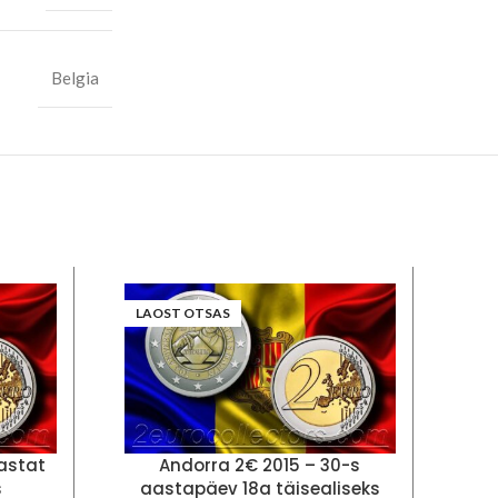
Belgia
LAOST OTSAS
astat
Andorra 2€ 2015 – 30-s
A
s
aastapäev 18a täisealiseks
Kon