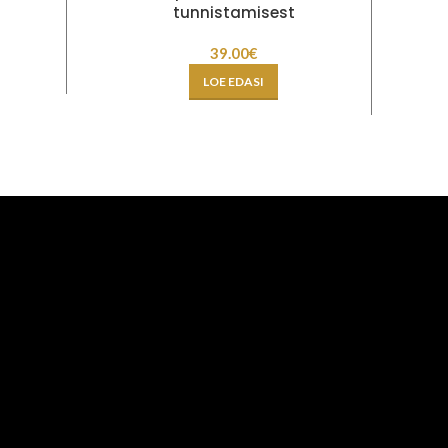
tunnistamisest
39.00
€
LOE EDASI