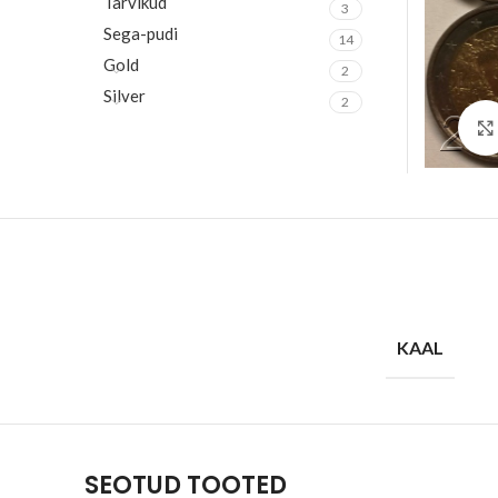
Tarvikud
3
Sega-pudi
14
Gold
2
Silver
2
KAAL
SEOTUD TOOTED