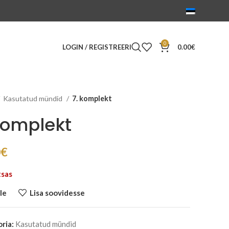
0
LOGIN / REGISTREERI
0.00
€
Kasutatud mündid
7. komplekt
komplekt
0
€
tsas
le
Lisa soovidesse
ria:
Kasutatud mündid