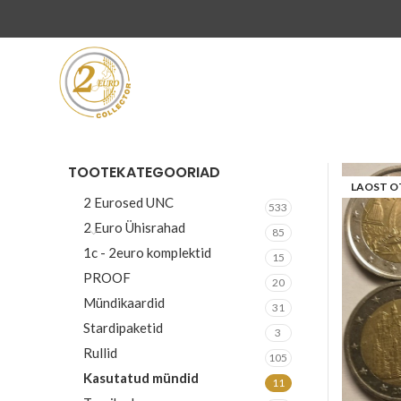
TOOTEKATEGOORIAD
LAOST O
2 Eurosed UNC
533
2 Euro Ühisrahad
85
1c - 2euro komplektid
15
PROOF
20
Mündikaardid
31
Stardipaketid
3
Rullid
105
Kasutatud mündid
11