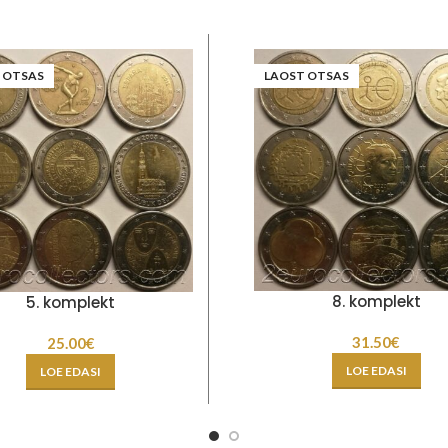
 OTSAS
LAOST OTSAS
8. komplekt
5. komplekt
31.50
€
25.00
€
LOE EDASI
LOE EDASI