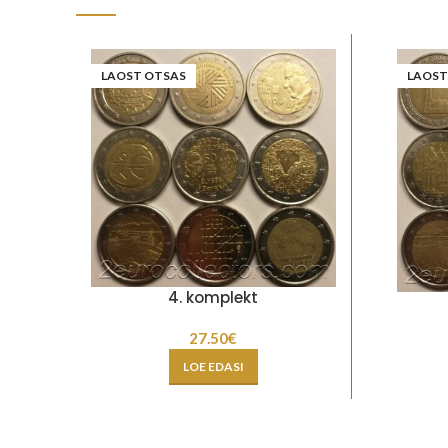
LAOST OTSAS
LAOST
4. komplekt
27.50
€
LOE EDASI