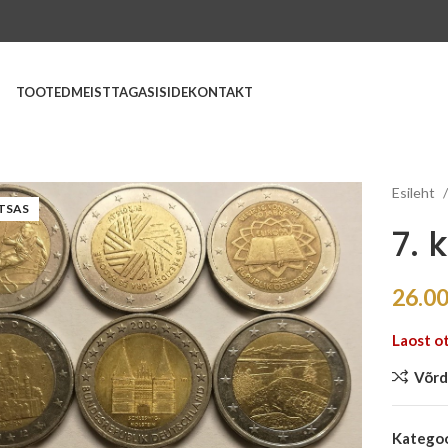
TOOTED
MEIST
TAGASISIDE
KONTAKT
Esileht
TSAS
7. 
26.0
Laost o
Võrd
Kategoo