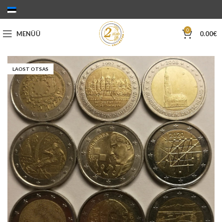
0
MENÜÜ
0.00
€
LAOST OTSAS