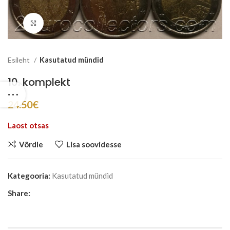
Suurenda
Esileht
Kasutatud mündid
10. komplekt
24.50
€
Laost otsas
Võrdle
Lisa soovidesse
Kategooria:
Kasutatud mündid
Share: