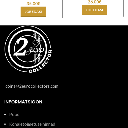
26.00
€
35.00
€
LOE EDASI
LOE EDASI
coins@2eurocollectors.com
INFORMATSIOON
Pood
Kohaletoimetuse hinnad