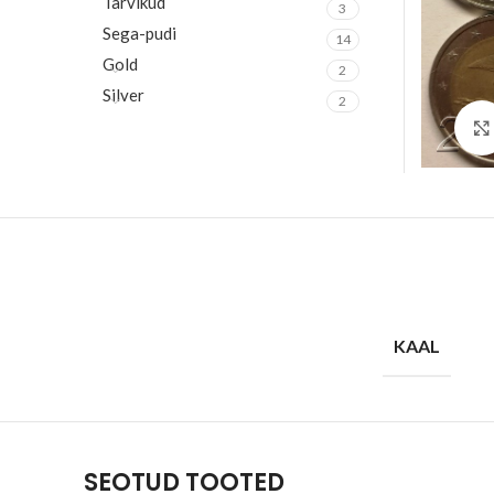
Tarvikud
3
Sega-pudi
14
Gold
2
Silver
2
KAAL
SEOTUD TOOTED