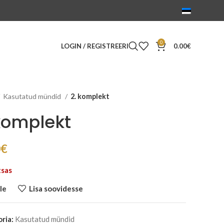
0
LOGIN / REGISTREERI
0.00
€
Kasutatud mündid
2. komplekt
komplekt
0
€
tsas
le
Lisa soovidesse
ria:
Kasutatud mündid