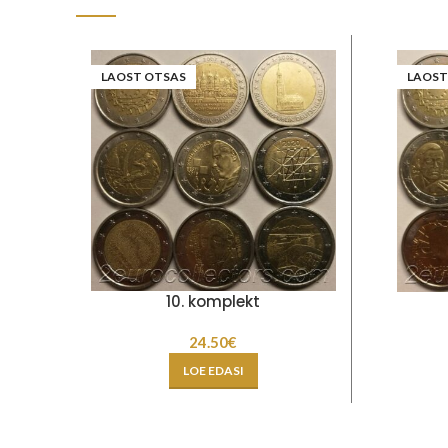
LAOST OTSAS
LAOST
10. komplekt
24.50
€
LOE EDASI