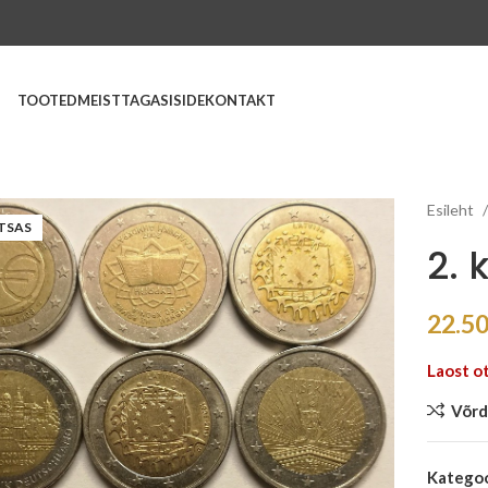
TOOTED
MEIST
TAGASISIDE
KONTAKT
Esileht
TSAS
2. 
22.5
Laost o
Võrd
Kategoo