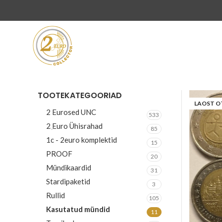
TOOTEKATEGOORIAD
LAOST O
2 Eurosed UNC
533
2 Euro Ühisrahad
85
1c - 2euro komplektid
15
PROOF
20
Mündikaardid
31
Stardipaketid
3
Rullid
105
Kasutatud mündid
11