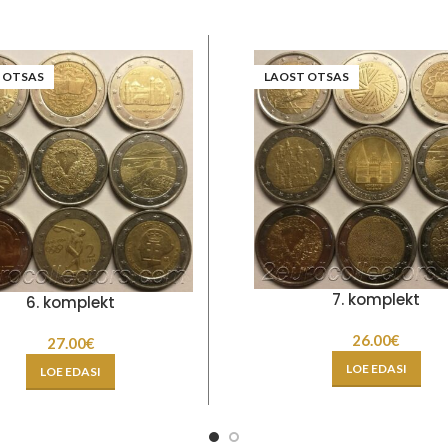
 OTSAS
LAOST OTSAS
7. komplekt
6. komplekt
26.00
€
27.00
€
LOE EDASI
LOE EDASI