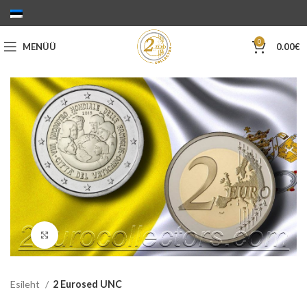
0
MENÜÜ
0.00
€
Suurenda
Esileht
2 Eurosed UNC