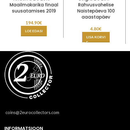
Maailmakarika finaal
Rahvusvahelise
suusatamises 2019
Naistepäeva 100
aaastapäev
194.90
€
4.80
€
LOE EDASI
LISA KORVI
coins@2eurocollectors.com
INFORMATSIOON