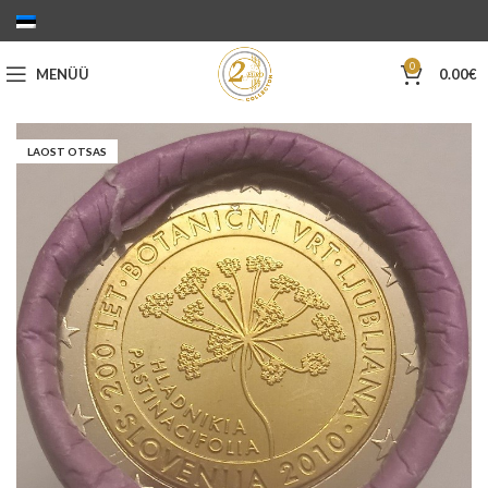
0
MENÜÜ
0.00
€
LAOST OTSAS