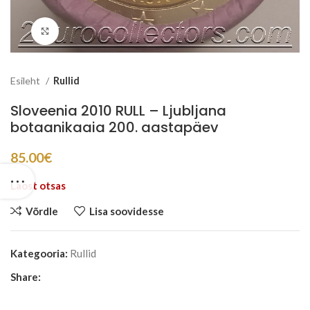
Suurenda
Esileht
Rullid
Sloveenia 2010 RULL – Ljubljana
botaanikaaia 200. aastapäev
85.00
€
Laost otsas
Võrdle
Lisa soovidesse
Kategooria:
Rullid
Share: