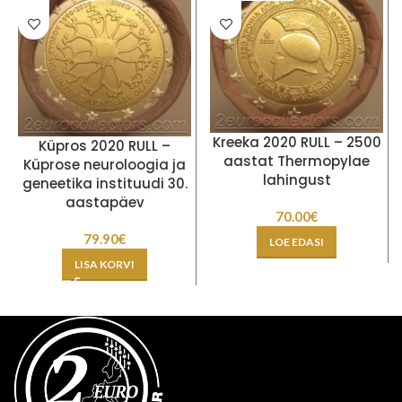
Kreeka 2020 RULL – 2500
Küpros 2020 RULL –
aastat Thermopylae
Küprose neuroloogia ja
lahingust
geneetika instituudi 30.
aastapäev
70.00
€
79.90
€
LOE EDASI
LISA KORVI