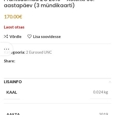
aastapäev (3 mündikaarti)
170.00
€
Laost otsas
Võrdle
Lisa soovidesse
Kategooria:
2 Eurosed UNC
Share:
LISAINFO
KAAL
0.024 kg
AASTA
2019