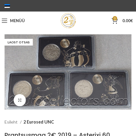
0
MENÜÜ
0.00
€
LAOST OTSAS
Suurenda
Esileht
2 Eurosed UNC
Prantsusmaa 2€ 2019 – Asterixi 60.