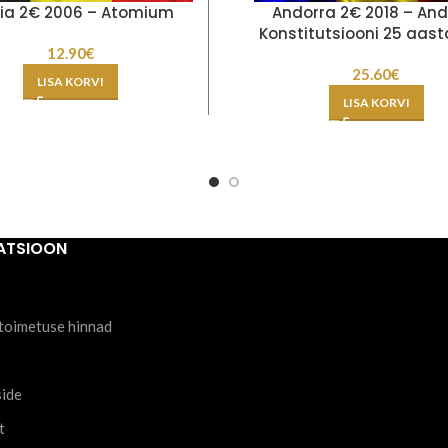
gia 2€ 2006 – Atomium
Andorra 2€ 2018 – And
Konstitutsiooni 25 aas
12.90
€
25.60
€
LISA KORVI
LISA KORVI
ATSIOON
toimetuse hinnad
side
t