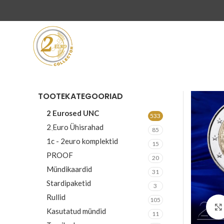
TOOTEKATEGOORIAD
2 Eurosed UNC
533
2 Euro Ühisrahad
85
1c - 2euro komplektid
15
PROOF
20
Mündikaardid
31
Stardipaketid
3
Rullid
105
Kasutatud mündid
11