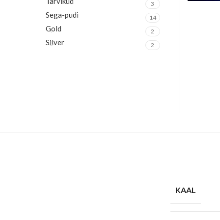
Tarvikud
3
Sega-pudi
14
Gold
2
Silver
2
KAAL