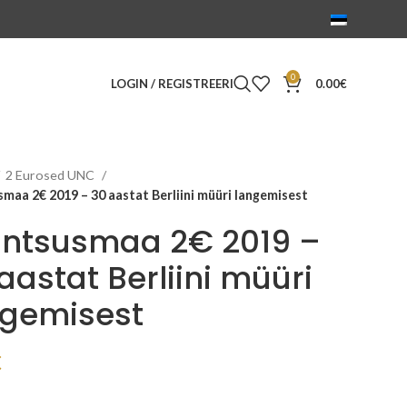
0
LOGIN / REGISTREERI
0.00
€
2 Eurosed UNC
maa 2€ 2019 – 30 aastat Berliini müüri langemisest
antsusmaa 2€ 2019 –
aastat Berliini müüri
ngemisest
€