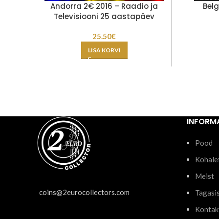
Andorra 2€ 2016 – Raadio ja
Bel
Televisiooni 25 aastapäev
25.50
€
LISA KORVI
INFORM
Pood
Kohale
Meist
coins@2eurocollectors.com
Tagasi
Kontak