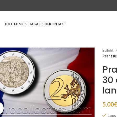
TOOTED
MEIST
TAGASISIDE
KONTAKT
Esileht
Prantsus
Pr
30 
la
5.00
Suurenda
Laos