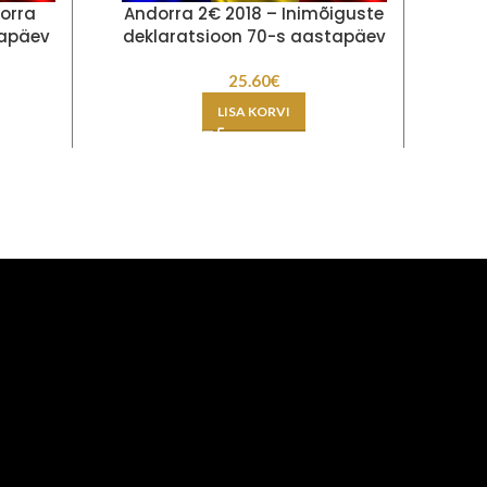
orra
Andorra 2€ 2018 – Inimõiguste
And
tapäev
deklaratsioon 70-s aastapäev
ri
25.60
€
LISA KORVI