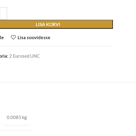
LISA KORVI
le
Lisa soovidesse
ria:
2 Eurosed UNC
0.0085 kg