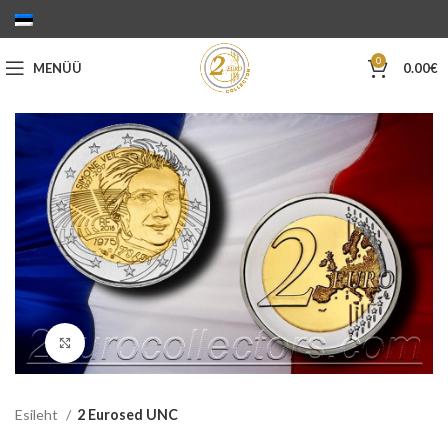
0
MENÜÜ
0.00
€
Suurenda
Esileht
2 Eurosed UNC