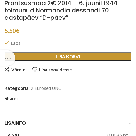
Prantsusmaa 2€ 2014 – 6. juunil 1944
toimunud Normandia dessandi 70.
aastapäev “D-päev”
5.50
€
Laos
LISA KORVI
Võrdle
Lisa soovidesse
Kategooria:
2 Eurosed UNC
Share:
LISAINFO
KAAL
0.0085 kg