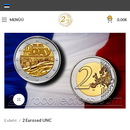
0
MENÜÜ
0.00
€
Suurenda
Esileht
2 Eurosed UNC