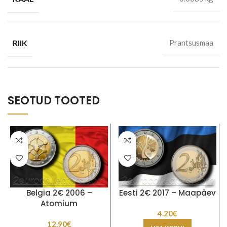
RIIK
Prantsusmaa
SEOTUD TOOTED
Belgia 2€ 2006 –
Eesti 2€ 2017 – Maapäev
Atomium
4.20
€
12.90
€