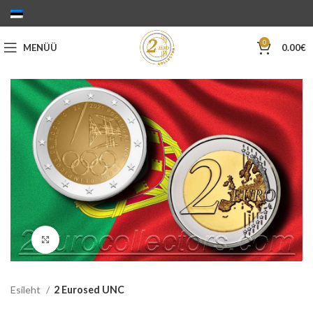
0
MENÜÜ
0.00
€
Suurenda
Esileht
2 Eurosed UNC