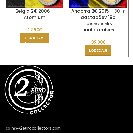
Belgia 2€ 2006 –
Andorra 2€ 2015 – 30-s
Atomium
aastapäev 18a
täisealiseks
12.90
€
tunnistamisest
LISA KORVI
39.00
€
LOE EDASI
coins@2eurocollectors.com