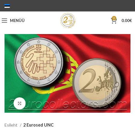
0
MENÜÜ
0.00
€
Suurenda
Esileht
2 Eurosed UNC