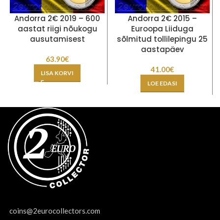
Andorra 2€ 2019 – 600
Andorra 2€ 2015 –
aastat riigi nõukogu
Euroopa Liiduga
ausutamisest
sõlmitud tollilepingu 25
aastapäev
63.90
€
41.00
€
LISA KORVI
LOE EDASI
coins@2eurocollectors.com