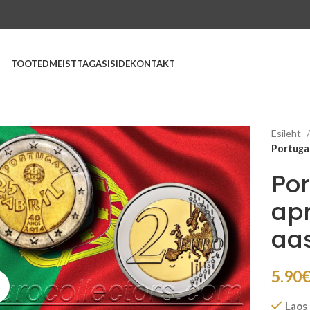
TOOTED
MEIST
TAGASISIDE
KONTAKT
Esileht
Portugal
Por
apr
aa
5.90
Suurenda
Laos