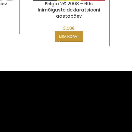
äev
Belgia 2€ 2008 – 60s
E
Inimõiguste deklaratsiooni
aastapäev
5.10
€
LISA KORVI