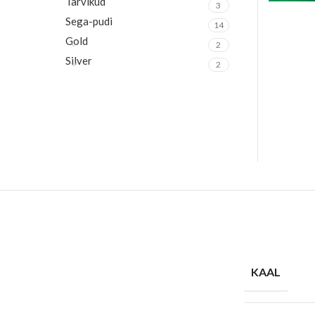
Tarvikud
3
Sega-pudi
14
Gold
2
Silver
2
KAAL