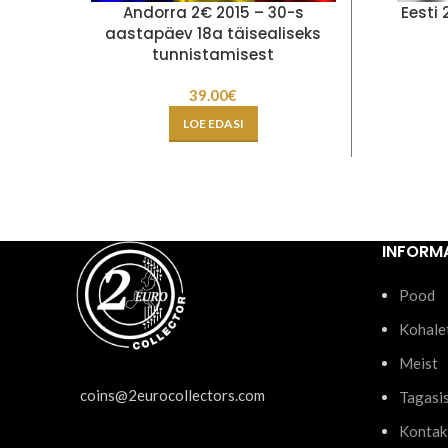
Andorra 2€ 2015 – 30-s
Eesti
aastapäev 18a täisealiseks
tunnistamisest
39.00
€
LOE EDASI
INFORM
Pood
Kohale
Meist
coins@2eurocollectors.com
Tagasi
Kontak