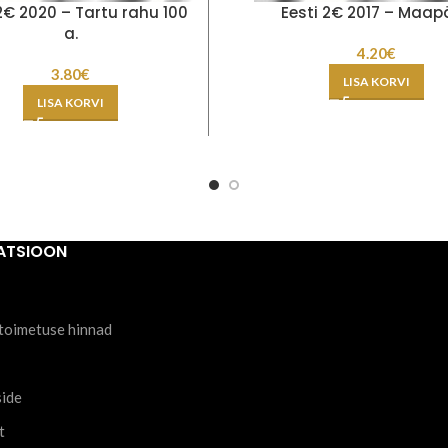
 2€ 2020 – Tartu rahu 100
Eesti 2€ 2017 – Maap
a.
4.20
€
3.80
€
LISA KORVI
LISA KORVI
ATSIOON
toimetuse hinnad
side
t