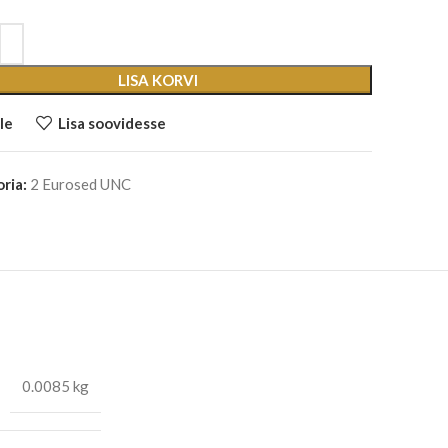
LISA KORVI
le
Lisa soovidesse
ria:
2 Eurosed UNC
0.0085 kg