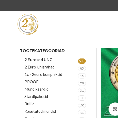
TOOTEKATEGOORIAD
2 Eurosed UNC
533
2 Euro Ühisrahad
85
1c - 2euro komplektid
15
PROOF
20
Mündikaardid
31
Stardipaketid
3
Rullid
105
Kasutatud mündid
11