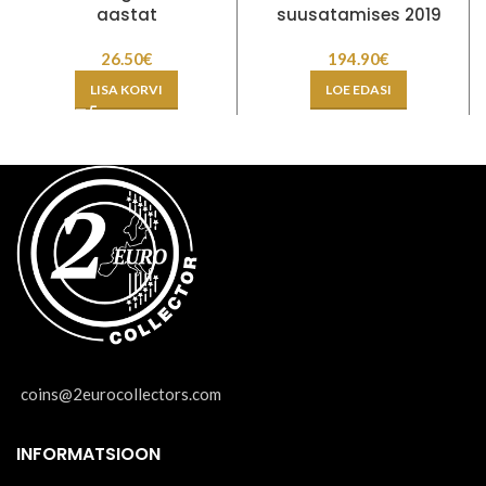
aastat
suusatamises 2019
26.50
€
194.90
€
LISA KORVI
LOE EDASI
coins@2eurocollectors.com
INFORMATSIOON