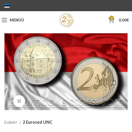
0
MENÜÜ
0.00
€
Suurenda
Esileht
2 Eurosed UNC