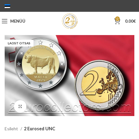
0
MENÜÜ
0.00
€
LAOST OTSAS
Suurenda
Esileht
2 Eurosed UNC