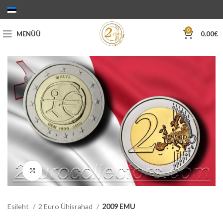
0
MENÜÜ
0.00
€
Suurenda
Esileht
2 Euro Ühisrahad
2009 EMU