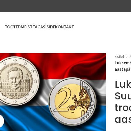
TOOTED
MEIST
TAGASISIDE
KONTAKT
Esileht
Luksembu
aastapä
Lu
Suu
tro
aa
Suurenda