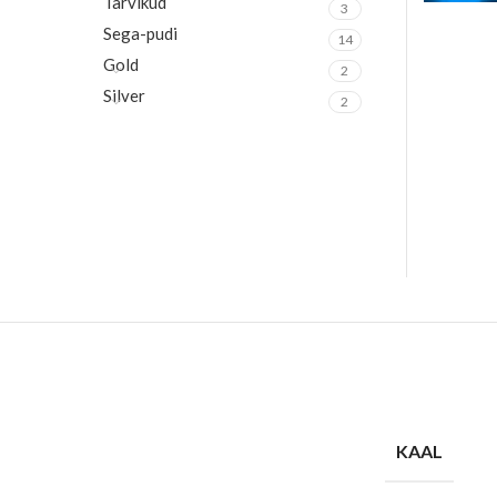
Tarvikud
3
Sega-pudi
14
Gold
2
Silver
2
KAAL