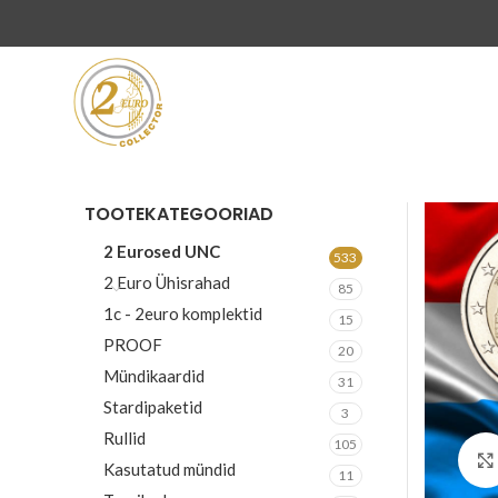
TOOTEKATEGOORIAD
2 Eurosed UNC
533
2 Euro Ühisrahad
85
1c - 2euro komplektid
15
PROOF
20
Mündikaardid
31
Stardipaketid
3
Rullid
105
Kasutatud mündid
11