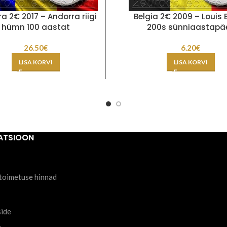
a 2€ 2017 – Andorra riigi
Belgia 2€ 2009 – Louis B
hümn 100 aastat
200s sünniaastapä
26.50
€
6.20
€
LISA KORVI
LISA KORVI
ATSIOON
toimetuse hinnad
side