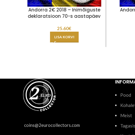
Andorra 2€ 2018 – Inimõiguste
Andorr
deklaratsioon 70-s aastapäev
25.60
€
LISA KORVI
INFORM
Pood
Kohale
Meist
coins@2eurocollectors.com
Tagasi