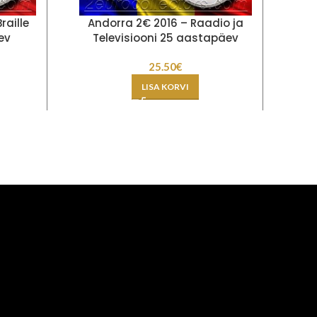
raille
Andorra 2€ 2016 – Raadio ja
ev
Televisiooni 25 aastapäev
I
25.50
€
LISA KORVI