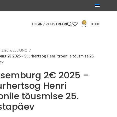
0
LOGIN / REGISTREERI
0.00
€
2 Eurosed UNC
rg 2€ 2025 – Suurhertsog Henri troonile tõusmise 25.
ev
ksemburg 2€ 2025 –
rhertsog Henri
onile tõusmise 25.
stapäev