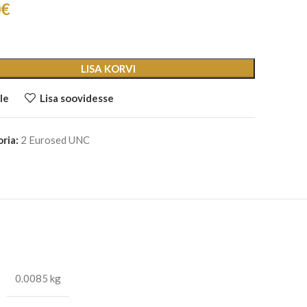
0
€
LISA KORVI
le
Lisa soovidesse
ria:
2 Eurosed UNC
0.0085 kg