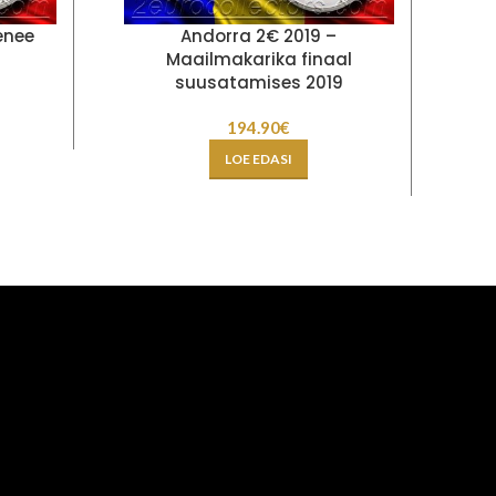
enee
Andorra 2€ 2019 –
Belg
Maailmakarika finaal
suusatamises 2019
194.90
€
LOE EDASI