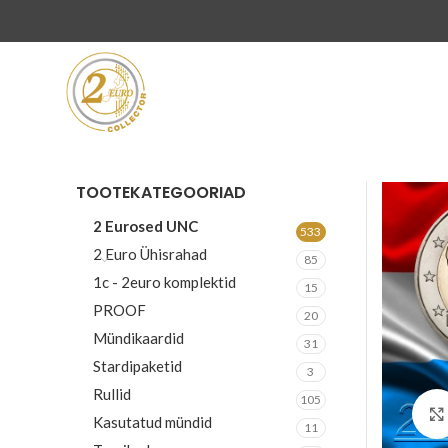
TOOTEKATEGOORIAD
2 Eurosed UNC
533
2 Euro Ühisrahad
85
1c - 2euro komplektid
15
PROOF
20
Mündikaardid
31
Stardipaketid
3
Rullid
105
Kasutatud mündid
11