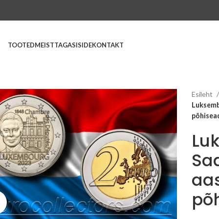
TOOTED
MEIST
TAGASISIDE
KONTAKT
Esileht
Luksemb
põhisea
Lu
Saa
aa
põ
Suurenda