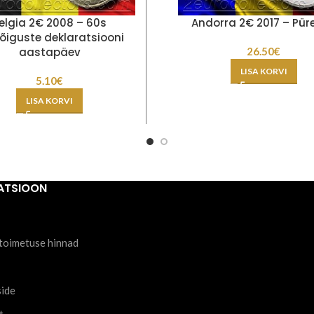
elgia 2€ 2008 – 60s
Andorra 2€ 2017 – Pür
õiguste deklaratsiooni
aastapäev
26.50
€
LISA KORVI
5.10
€
LISA KORVI
ATSIOON
toimetuse hinnad
side