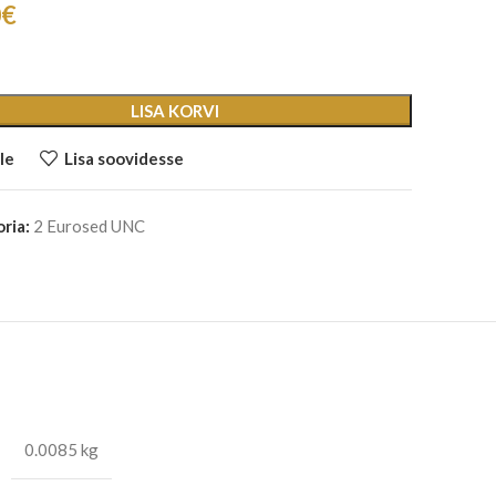
0
€
LISA KORVI
le
Lisa soovidesse
ria:
2 Eurosed UNC
0.0085 kg