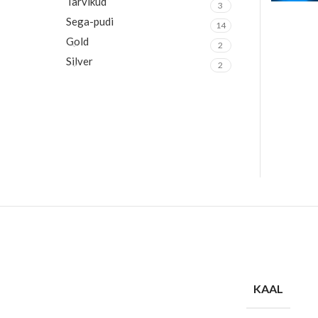
Tarvikud
3
Sega-pudi
14
Gold
2
Silver
2
KAAL