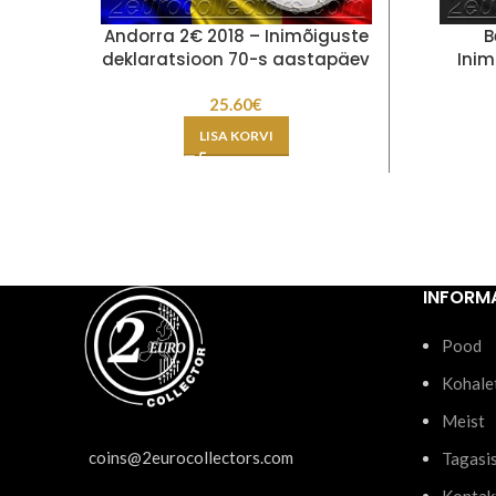
Andorra 2€ 2018 – Inimõiguste
B
deklaratsioon 70-s aastapäev
Inim
25.60
€
LISA KORVI
INFORM
Pood
Kohale
Meist
coins@2eurocollectors.com
Tagasi