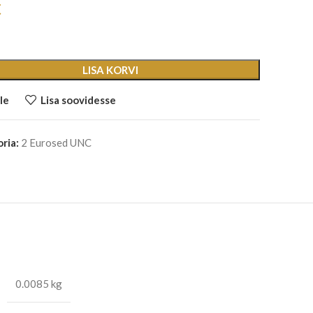
€
LISA KORVI
le
Lisa soovidesse
ria:
2 Eurosed UNC
0.0085 kg