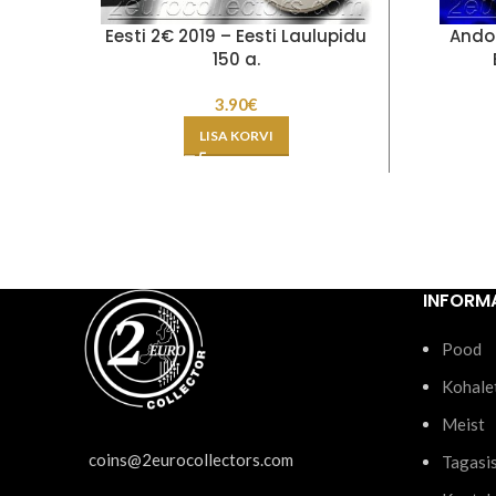
Eesti 2€ 2019 – Eesti Laulupidu
Andor
150 a.
3.90
€
LISA KORVI
INFORM
Pood
Kohale
Meist
coins@2eurocollectors.com
Tagasi