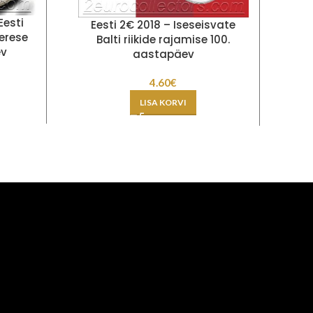
Eesti
Ee
Eesti 2€ 2018 – Iseseisvate
erese
Balti riikide rajamise 100.
ev
aastapäev
4.60
€
LISA KORVI