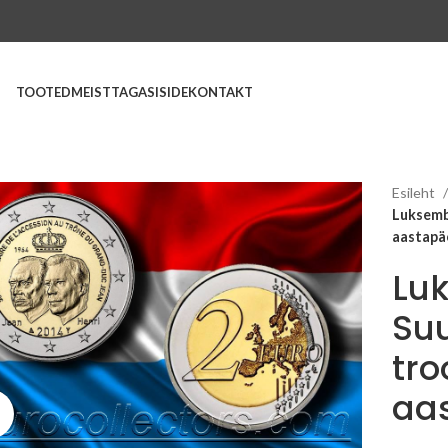
TOOTED
MEIST
TAGASISIDE
KONTAKT
Esileht
Luksembu
aastapä
Lu
Suu
tro
aa
Suurenda