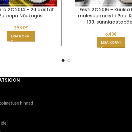
ra 2€ 2014 – 20 aastat
Eesti 2€ 2016 – Kuulsa 
Euroopa Nõukogus
malesuurmeistri Paul K
100. sünniaastapä
39.90
€
6.40
€
LISA KORVI
LISA KORVI
ATSIOON
toimetuse hinnad
side