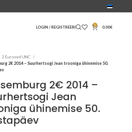
0
LOGIN / REGISTREERI
0.00
€
2 Eurosed UNC
rg 2€ 2014 – Suurhertsogi Jean trooniga ühinemise 50.
ev
ksemburg 2€ 2014 –
rhertsogi Jean
oniga ühinemise 50.
stapäev