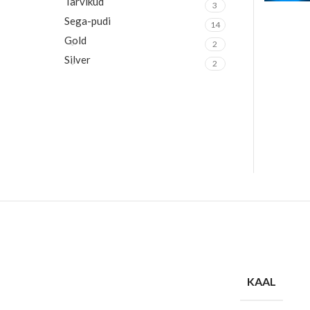
Tarvikud
3
Sega-pudi
14
Gold
2
Silver
2
KAAL