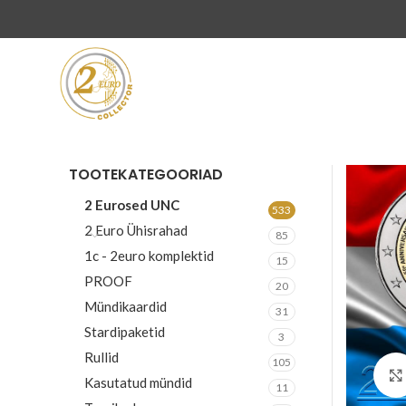
TOOTEKATEGOORIAD
2 Eurosed UNC
533
2 Euro Ühisrahad
85
1c - 2euro komplektid
15
PROOF
20
Mündikaardid
31
Stardipaketid
3
Rullid
105
Kasutatud mündid
11