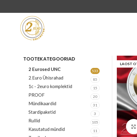
TOOTEKATEGOORIAD
LAOST O
2 Eurosed UNC
533
2 Euro Ühisrahad
85
1c - 2euro komplektid
15
PROOF
20
Mündikaardid
31
Stardipaketid
3
Rullid
105
Kasutatud mündid
11