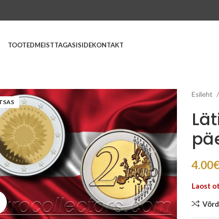
TOOTED
MEIST
TAGASISIDE
KONTAKT
Esileht
TSAS
Lät
päe
4.00
Laost o
Suurenda
Võrd