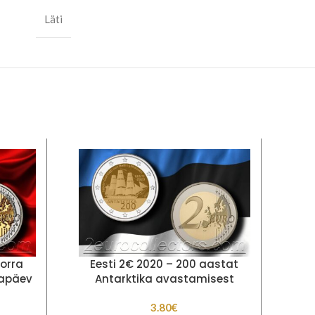
Läti
orra
Eesti 2€ 2020 – 200 aastat
And
tapäev
Antarktika avastamisest
ri
3.80
€