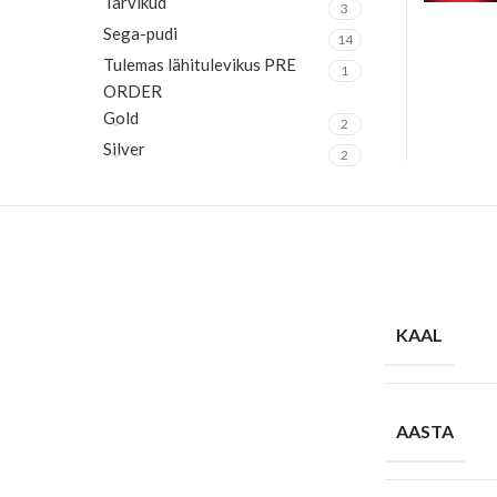
Tarvikud
3
Sega-pudi
14
Tulemas lähitulevikus PRE
1
ORDER
Gold
2
Silver
2
KAAL
AASTA