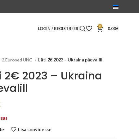
0
LOGIN / REGISTREERI
0.00
€
2 Eurosed UNC
Läti 2€ 2023 – Ukraina päevalill
i 2€ 2023 – Ukraina
valill
€
tsas
le
Lisa soovidesse